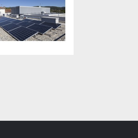
 ET MISE EN SERVICE DE PANNEAUX PHOTOVOLTAÏQUES A